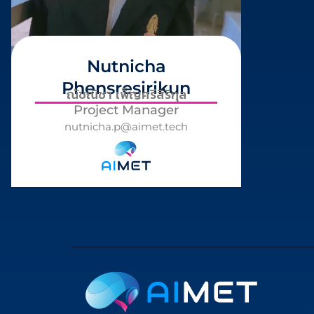
Nutnicha
Phensresirikun
ณัชณิชา เพ็ญศรีสิริกุล
Project Manager
nutnicha.p@aimet.tech